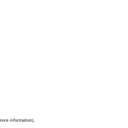
 more information)
.