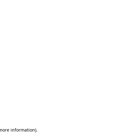
 more information)
.