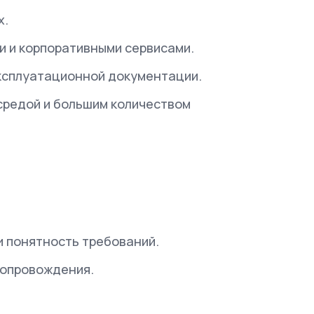
х.
и и корпоративными сервисами.
эксплуатационной документации.
средой и большим количеством
и понятность требований.
сопровождения.